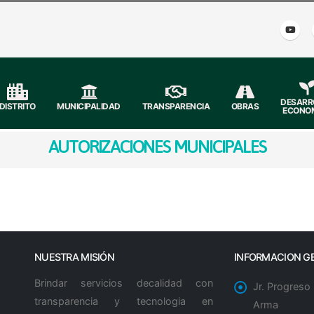
DESARR
DISTRITO
MUNICIPALIDAD
TRANSPARENCIA
OBRAS
ECONO
AUTORIZACIONES MUNICIPALES
NUESTRA MISIÓN
INFORMACION G
Brindar servicios decalidad con
Jr. Progreso
transparencia y tecnologia en
Arma