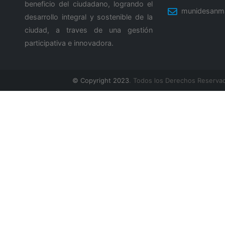
beneficio del ciudadano, logrando el
munidesanm
desarrollo integral y sostenible de la
ciudad, a traves de una gestión
participativa e innovadora.
© Copyright 2023
. Todos los Derechos Reserva