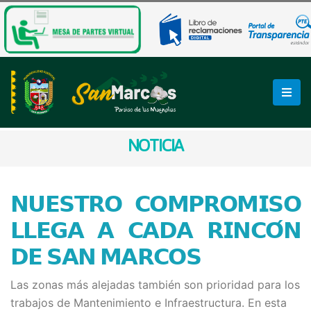
NOTICIA
𝗡𝗨𝗘𝗦𝗧𝗥𝗢 𝗖𝗢𝗠𝗣𝗥𝗢𝗠𝗜𝗦𝗢
𝗟𝗟𝗘𝗚𝗔 𝗔 𝗖𝗔𝗗𝗔 𝗥𝗜𝗡𝗖𝗢́𝗡
𝗗𝗘 𝗦𝗔𝗡 𝗠𝗔𝗥𝗖𝗢𝗦
Las zonas más alejadas también son prioridad para los
trabajos de Mantenimiento e Infraestructura. En esta