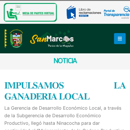
NOTICIA
𝐈𝐌𝐏𝐔𝐋𝐒𝐀𝐌𝐎𝐒 𝐋𝐀
𝐆𝐀𝐍𝐀𝐃𝐄𝐑𝐈́𝐀 𝐋𝐎𝐂𝐀𝐋
La Gerencia de Desarrollo Económico Local, a través
de la Subgerencia de Desarrollo Económico
Productivo, llegó hasta Ninacocha para dar