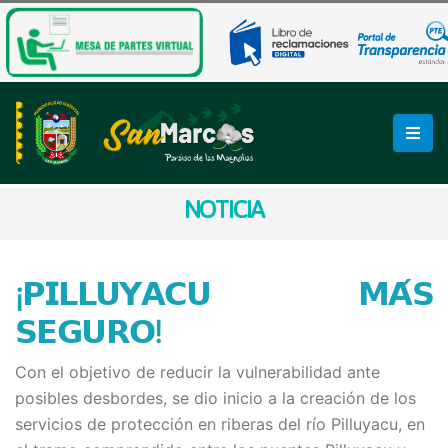
NOTICIA
¡𝗣𝗜𝗟𝗟𝗨𝗬𝗔𝗖𝗨 𝗠𝗔́𝗦
𝗦𝗘𝗚𝗨𝗥𝗢!
Con el objetivo de reducir la vulnerabilidad ante
posibles desbordes, se dio inicio a la creación de los
servicios de protección en riberas del río Pilluyacu, en