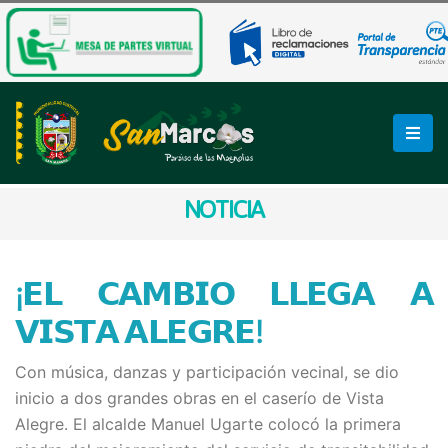
NOTICIA
¡𝗘𝗟 𝗖𝗔𝗠𝗕𝗜𝗢 𝗟𝗟𝗘𝗚𝗔 𝗔
𝗩𝗜𝗦𝗧𝗔 𝗔𝗟𝗘𝗚𝗥𝗘!
Con música, danzas y participación vecinal, se dio
inicio a dos grandes obras en el caserío de Vista
Alegre. El alcalde Manuel Ugarte colocó la primera