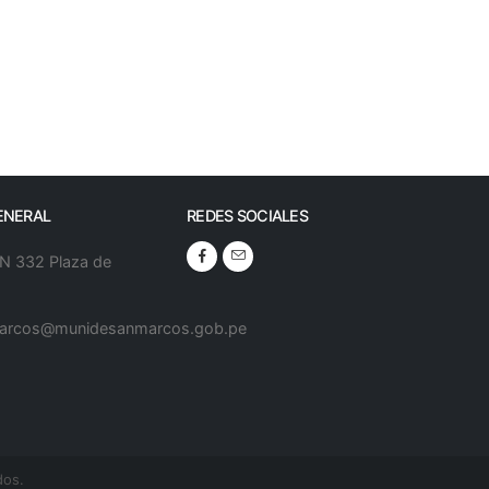
ENERAL
REDES SOCIALES
 N 332 Plaza de
arcos@munidesanmarcos.gob.pe
dos.