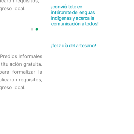
caron requisitos,
¡conviértete en
reso local.
intérprete de lenguas
indígenas y acerca la
comunicación a todos!
¡feliz día del artesano!
Predios Informales
itulación gratuita.
ara formalizar la
icaron requisitos,
reso local.