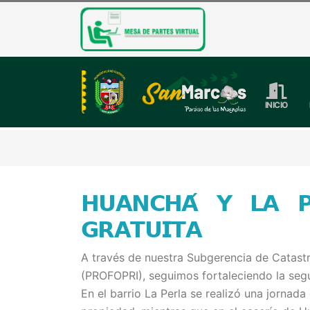
INICIO
𝗛𝗨𝗔𝗡𝗖𝗛𝗔́ 𝗬 𝗟𝗔 𝗣
𝗚𝗥𝗔𝗧𝗨𝗜𝗧𝗔
A través de nuestra Subgerencia de Catast
(PROFOPRI), seguimos fortaleciendo la segur
En el barrio La Perla se realizó una jornad