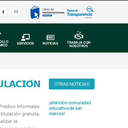
;">
OLLO
TRABAJA CON
SERVICIOS
NOTICIAS
MICO
NOSOTROS
𝗔𝗖𝗜𝗢́𝗡
OTRAS NOTICIAS
¡atención comunidad
Predios Informales
educativa de san
marcos!
itulación gratuita.
lizar la