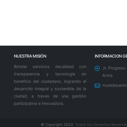
NUESTRA MISIÓN
INFORMACION G
Brindar servicios decalidad con
Jr. Progreso
transparencia y tecnologia en
Arma
beneficio del ciudadano, logrando el
munidesanm
desarrollo integral y sostenible de la
ciudad, a traves de una gestión
participativa e innovadora.
© Copyright 2023
. Todos los Derechos Reserva