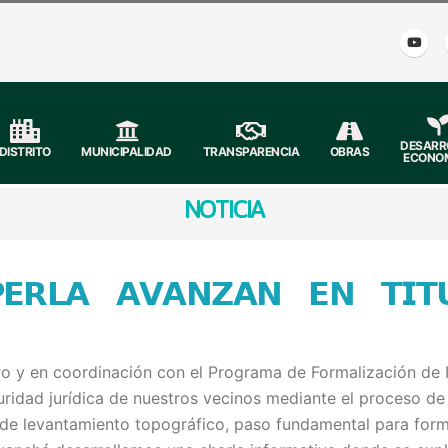
DESARR
DISTRITO
MUNICIPALIDAD
TRANSPARENCIA
OBRAS
ECONO
NOTICIA
𝗥𝗟𝗔 𝗔𝗩𝗔𝗡𝗭𝗔𝗡 𝗘𝗡 𝗧𝗜𝗧𝗨
ro y en coordinación con el Programa de Formalización de 
idad jurídica de nuestros vecinos mediante el proceso de t
a de levantamiento topográfico, paso fundamental para forma