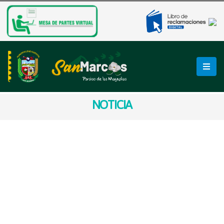
NOTICIA
¡𝗡𝗨𝗘𝗩𝗢 𝗖𝗢𝗠𝗣𝗟𝗘𝗝𝗢
𝗧𝗨𝗥𝗜́𝗦𝗧𝗜𝗖𝗢 𝗘𝗡
𝗖𝗔𝗟𝗟𝗔𝗦𝗛𝗣𝗔𝗠𝗣𝗔!
La Municipalidad de San Marcos realizó el
reconocimiento técnico del terreno en Callashpampa,