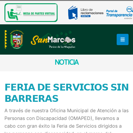
NOTICIA
𝗙𝗘𝗥𝗜𝗔 𝗗𝗘 𝗦𝗘𝗥𝗩𝗜𝗖𝗜𝗢𝗦 𝗦𝗜𝗡
𝗕𝗔𝗥𝗥𝗘𝗥𝗔𝗦
A través de nuestra Oficina Municipal de Atención a las
Personas con Discapacidad (OMAPED), llevamos a
cabo con gran éxito la Feria de Servicios dirigidos a