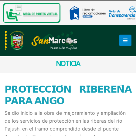
NOTICIA
𝗣𝗥𝗢𝗧𝗘𝗖𝗖𝗜𝗢́𝗡 𝗥𝗜𝗕𝗘𝗥𝗘𝗡̃𝗔
𝗣𝗔𝗥𝗔 𝗔𝗡𝗚𝗢
Se dio inicio a la obra de mejoramiento y ampliación
de los servicios de protección en las riberas del río
Pajush, en el tramo comprendido desde el puente