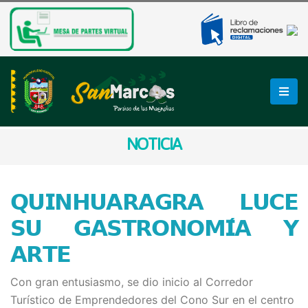
NOTICIA
𝗤𝗨𝗜𝗡𝗛𝗨𝗔𝗥𝗔𝗚𝗥𝗔 𝗟𝗨𝗖𝗘
𝗦𝗨 𝗚𝗔𝗦𝗧𝗥𝗢𝗡𝗢𝗠𝗜́𝗔 𝗬
𝗔𝗥𝗧𝗘
Con gran entusiasmo, se dio inicio al Corredor
Turístico de Emprendedores del Cono Sur en el centro