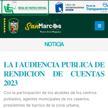
NOTICIA
𝐋𝐀 𝐈 𝐀𝐔𝐃𝐈𝐄𝐍𝐂𝐈𝐀 𝐏𝐔́𝐁𝐋𝐈𝐂𝐀 𝐃𝐄
𝐑𝐄𝐍𝐃𝐈𝐂𝐈𝐎́𝐍 𝐃𝐄 𝐂𝐔𝐄𝐍𝐓𝐀𝐒
𝟐𝟎𝟐𝟑
Con la participación de los alcaldes de los centros
poblados, agentes municipales de los caseríos,
presidentes de barrios de la zona urbana,