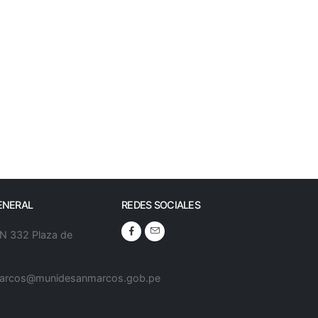
ENERAL
REDES SOCIALES
 N 332 Plaza de
arcos@munidesanmarcos.gob.pe