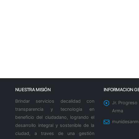
NUESTRA MISIÓN
INFORMACION G
Brindar servicios decalidad con
Jr. Progreso
transparencia y tecnologia en
Arma
beneficio del ciudadano, logrando el
munidesanm
desarrollo integral y sostenible de la
ciudad, a traves de una gestión