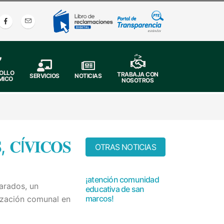
;">
OLLO
TRABAJA CON
SERVICIOS
NOTICIAS
MICO
NOSOTROS
, 𝐂Í𝐕𝐈𝐂𝐎𝐒
OTRAS NOTICIAS
¡atención comunidad
arados, un
educativa de san
marcos!
nización comunal en