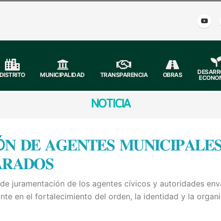
DESARR
DISTRITO
MUNICIPALIDAD
TRANSPARENCIA
OBRAS
ECONO
NOTICIA
 𝐃𝐄 𝐀𝐆𝐄𝐍𝐓𝐄𝐒 𝐌𝐔𝐍𝐈𝐂𝐈𝐏𝐀𝐋𝐄𝐒
𝐑𝐀𝐃𝐎𝐒
de juramentación de los agentes cívicos y autoridades env
e en el fortalecimiento del orden, la identidad y la orga