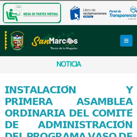
NOTICIA
𝗜𝗡𝗦𝗧𝗔𝗟𝗔𝗖𝗜𝗢́𝗡 𝗬
𝗣𝗥𝗜𝗠𝗘𝗥𝗔 𝗔𝗦𝗔𝗠𝗕𝗟𝗘𝗔
𝗢𝗥𝗗𝗜𝗡𝗔𝗥𝗜𝗔 𝗗𝗘𝗟 𝗖𝗢𝗠𝗜𝗧𝗘́
𝗗𝗘 𝗔𝗗𝗠𝗜𝗡𝗜𝗦𝗧𝗥𝗔𝗖𝗜𝗢́𝗡
𝗗𝗘𝗟 𝗣𝗥𝗢𝗚𝗥𝗔𝗠𝗔 𝗩𝗔𝗦𝗢 𝗗𝗘