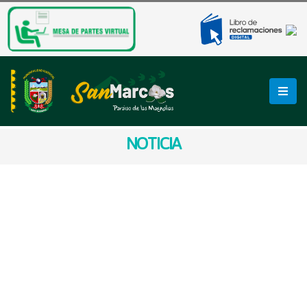
NOTICIA
𝗖𝗛𝗔𝗥𝗟𝗔𝗦 𝗗𝗘
𝗦𝗘𝗡𝗦𝗜𝗕𝗜𝗟𝗜𝗭𝗔𝗖𝗜𝗢́𝗡 𝗘𝗡
𝗟𝗢𝗦 𝗖𝗔𝗦𝗘𝗥𝗜́𝗢𝗦 𝗗𝗘
𝗖𝗔𝗥𝗔𝗦𝗛