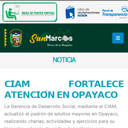
NOTICIA
𝗖𝗜𝗔𝗠 𝗙𝗢𝗥𝗧𝗔𝗟𝗘𝗖𝗘
𝗔𝗧𝗘𝗡𝗖𝗜𝗢́𝗡 𝗘𝗡 𝗢𝗣𝗔𝗬𝗔𝗖𝗢
La Gerencia de Desarrollo Social, mediante el CIAM,
actualizó el padrón de adultos mayores en Opayaco,
realizando charlas, actividades y ejercicios para su