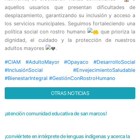
aquellos usuarios que presentan dificultades de
desplazamiento, garantizando su inclusión y acceso a
los servicios municipales. Seguimos fortaleciendo una
política social con rostro humano
que prioriza la
dignidad, el cuidado y la protección de nuestros
adultos mayores
.
#CIAM
#AdultoMayor
#Opayaco
#DesarrolloSocial
#InclusiónSocial
#EnvejecimientoSaludable
#BienestarIntegral
#GestiónConRostroHumano
OTRAS NOTICIAS
¡atención comunidad educativa de san marcos!
¡conviértete en intérprete de lenguas indígenas y acerca la