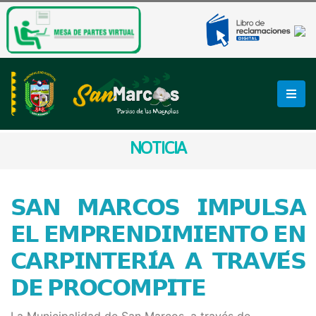
NOTICIA
𝗦𝗔𝗡 𝗠𝗔𝗥𝗖𝗢𝗦 𝗜𝗠𝗣𝗨𝗟𝗦𝗔
𝗘𝗟 𝗘𝗠𝗣𝗥𝗘𝗡𝗗𝗜𝗠𝗜𝗘𝗡𝗧𝗢 𝗘𝗡
𝗖𝗔𝗥𝗣𝗜𝗡𝗧𝗘𝗥𝗜́𝗔 𝗔 𝗧𝗥𝗔𝗩𝗘́𝗦
𝗗𝗘 𝗣𝗥𝗢𝗖𝗢𝗠𝗣𝗜𝗧𝗘