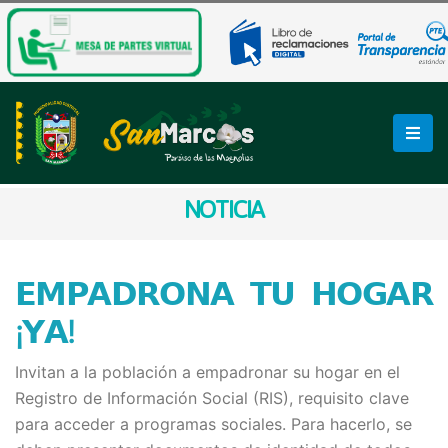
NOTICIA
𝗘𝗠𝗣𝗔𝗗𝗥𝗢𝗡𝗔 𝗧𝗨 𝗛𝗢𝗚𝗔𝗥
¡𝗬𝗔!
Invitan a la población a empadronar su hogar en el
Registro de Información Social (RIS), requisito clave
para acceder a programas sociales. Para hacerlo, se