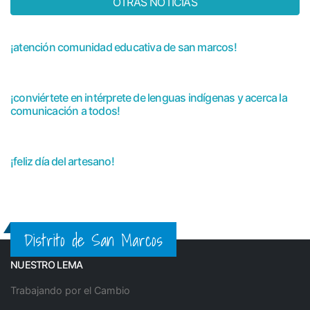
OTRAS NOTICIAS
¡atención comunidad educativa de san marcos!
¡conviértete en intérprete de lenguas indígenas y acerca la
comunicación a todos!
¡feliz día del artesano!
Distrito de San Marcos
NUESTRO LEMA
Trabajando por el Cambio