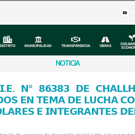
DESARR
DISTRITO
MUNICIPALIDAD
TRANSPARENCIA
OBRAS
ECONO
NOTICIA
.𝗘. 𝗡° 𝟴𝟲𝟯𝟴𝟯 𝗗𝗘 𝗖𝗛𝗔𝗟𝗟𝗛
𝗗𝗢𝗦 𝗘𝗡 𝗧𝗘𝗠𝗔 𝗗𝗘 𝗟𝗨𝗖𝗛𝗔 𝗖𝗢
𝗢𝗟𝗔𝗥𝗘𝗦 𝗘 𝗜𝗡𝗧𝗘𝗚𝗥𝗔𝗡𝗧𝗘𝗦 𝗗