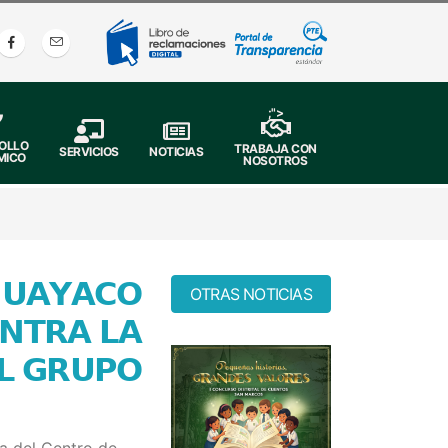
;">
OLLO
TRABAJA CON
SERVICIOS
NOTICIAS
MICO
NOSOTROS
𝗨𝗔𝗬𝗔𝗖𝗢
OTRAS NOTICIAS
𝗡𝗧𝗥𝗔 𝗟𝗔
𝗟 𝗚𝗥𝗨𝗣𝗢