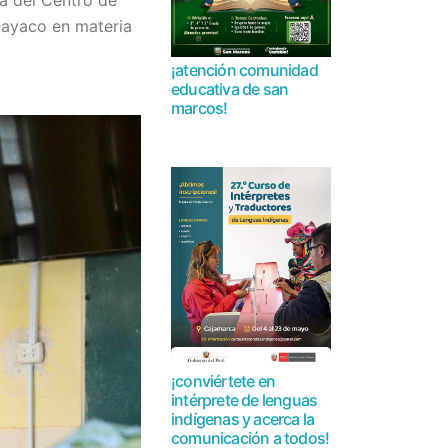
ra del Centro de
uayaco en materia
¡atención comunidad
educativa de san
marcos!
¡conviértete en
intérprete de lenguas
indígenas y acerca la
comunicación a todos!