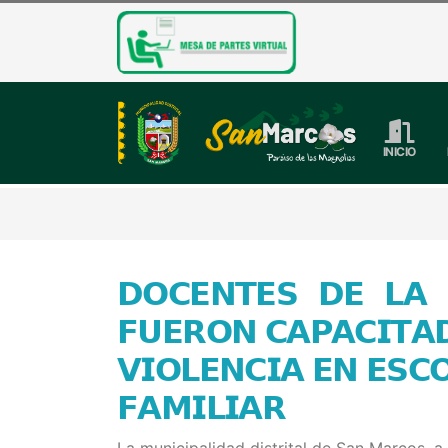
INICIO
𝗗𝗢𝗖𝗘𝗡𝗧𝗘𝗦 𝗗𝗘 𝗟𝗔 
𝗙𝗨𝗘𝗥𝗢𝗡 𝗖𝗔𝗣𝗔𝗖𝗜𝗧𝗔
𝗩𝗜𝗢𝗟𝗘𝗡𝗖𝗜𝗔 𝗘𝗡 𝗘𝗦𝗖
𝗙𝗔𝗠𝗜𝗟𝗜𝗔𝗥