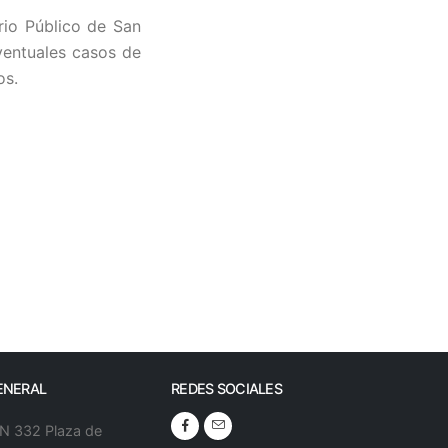
rio Público de San
ventuales casos de
os.
ENERAL
REDES SOCIALES
 N 332 Plaza de