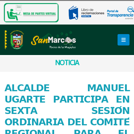
NOTICIA
𝗔𝗟𝗖𝗔𝗟𝗗𝗘 𝗠𝗔𝗡𝗨𝗘𝗟
𝗨𝗚𝗔𝗥𝗧𝗘 𝗣𝗔𝗥𝗧𝗜𝗖𝗜𝗣𝗔 𝗘𝗡
𝗦𝗘𝗫𝗧𝗔 𝗦𝗘𝗦𝗜𝗢́𝗡
𝗢𝗥𝗗𝗜𝗡𝗔𝗥𝗜𝗔 𝗗𝗘𝗟 𝗖𝗢𝗠𝗜𝗧𝗘́
𝗥𝗘𝗚𝗜𝗢𝗡𝗔𝗟 𝗣𝗔𝗥𝗔 𝗘𝗟