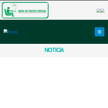
NOTICIA
¡𝐔𝐍𝐈𝐌𝐎𝐒 𝐄𝐒𝐅𝐔𝐄𝐑𝐙𝐎𝐒 𝐏𝐎𝐑
𝐋𝐀 𝐒𝐄𝐆𝐔𝐑𝐈𝐃𝐀𝐃 𝐄𝐍 𝐒𝐀𝐍
𝐌𝐀𝐑𝐂𝐎𝐒!
El alcalde Manuel Ugarte sostuvo una reunión con el
general (r) PNP Julio Díaz Zulueta, Viceministro de