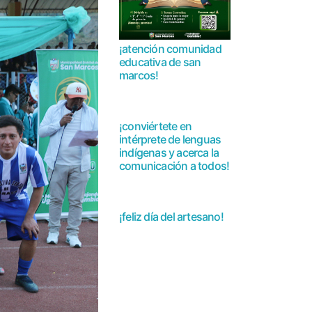
¡atención comunidad
educativa de san
marcos!
¡conviértete en
intérprete de lenguas
indígenas y acerca la
comunicación a todos!
¡feliz día del artesano!