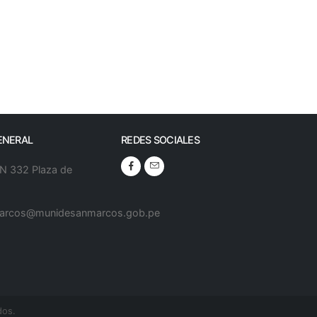
ENERAL
REDES SOCIALES
 N 332 Plaza de
arcos@munidesanmarcos.gob.pe
dos.