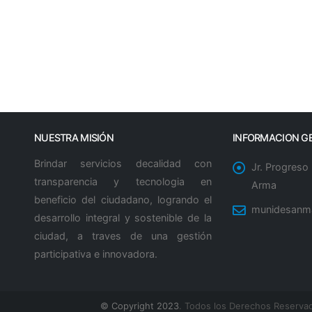
NUESTRA MISIÓN
INFORMACION G
Brindar servicios decalidad con
Jr. Progreso
transparencia y tecnologia en
Arma
beneficio del ciudadano, logrando el
munidesanm
desarrollo integral y sostenible de la
ciudad, a traves de una gestión
participativa e innovadora.
© Copyright 2023
. Todos los Derechos Reserva