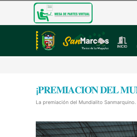
INICIO
¡𝐏𝐑𝐄𝐌𝐈𝐀𝐂𝐈𝐎́𝐍 𝐃𝐄𝐋 𝐌𝐔
La premiación del Mundialito Sanmarquino.