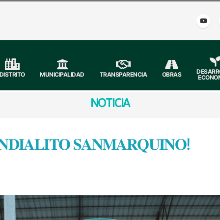
DESARR
DISTRITO
MUNICIPALIDAD
TRANSPARENCIA
OBRAS
ECONO
NOTICIA
𝐍𝐃𝐈𝐀𝐋𝐈𝐓𝐎 𝐒𝐀𝐍𝐌𝐀𝐑𝐐𝐔𝐈𝐍𝐎!