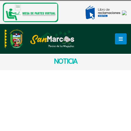
NOTICIA
𝐍𝐔𝐄𝐕𝐎 𝐄𝐒𝐏𝐀𝐂𝐈𝐎 𝐏𝐀𝐑𝐀 𝐄𝐋
𝐃𝐄𝐒𝐀𝐑𝐑𝐎𝐋𝐋𝐎 𝐈𝐍𝐅𝐀𝐍𝐓𝐈L.
En Pichiu Quinhuaragra se implementó el Centro de
Promoción y Vigilancia Comunal.