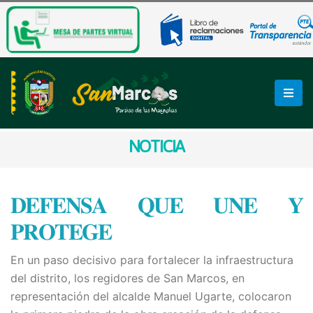
NOTICIA
𝐃𝐄𝐅𝐄𝐍𝐒𝐀 𝐐𝐔𝐄 𝐔𝐍𝐄 𝐘
𝐏𝐑𝐎𝐓𝐄𝐆𝐄
En un paso decisivo para fortalecer la infraestructura
del distrito, los regidores de San Marcos, en
representación del alcalde Manuel Ugarte, colocaron