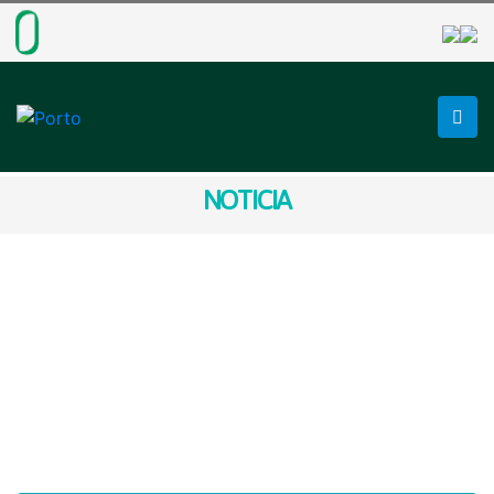
NOTICIA
𝐏𝐎𝐑 𝐔𝐍 𝐒𝐀𝐍 𝐌𝐀𝐑𝐂𝐎𝐒
𝐏𝐑𝐄𝐏𝐀𝐑𝐀𝐃𝐎
Nuestra población demostró su compromiso con la
seguridad al participar activamente en el Simulacro
Nacional Multipeligro llevado a cabo esta noche.