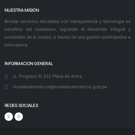
NUESTRA MISIÓN
Brindar servicios decalidad con transparencia y tecnologia en
beneficio del ciudadano, logrando el desarrollo integral y
sostenible de la ciudad, a traves de una gestión participativa e
innovadora.
INFORMACION GENERAL
Jr. Progreso N 332 Plaza de Arma
munidesanmarcos@munidesanmarcos.gob.pe
REDES SOCIALES