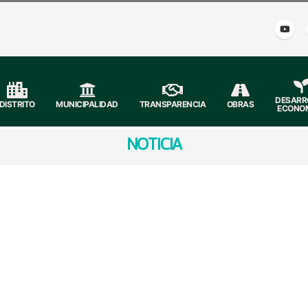
DESARR
DISTRITO
MUNICIPALIDAD
TRANSPARENCIA
OBRAS
ECONO
NOTICIA
 𝐏𝐑𝐎𝐓𝐄𝐆𝐄
 través de la DEMUNA, brindó una charla a los estudiantes d