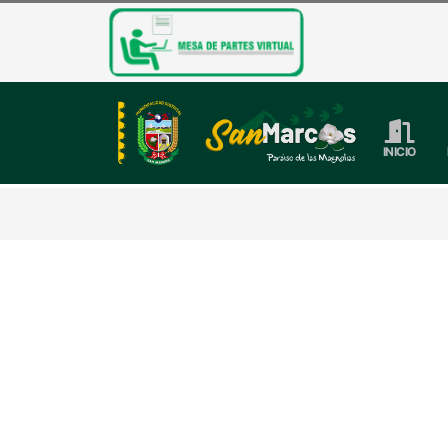
INICIO
𝐒𝐀𝐍 𝐌𝐀𝐑𝐂𝐎𝐒 𝐄𝐃𝐔𝐂𝐀 
La Municipalidad Distrital de San Marcos, a
N.° 86469 del C.P de Pujún
Publicado
hace 1 año