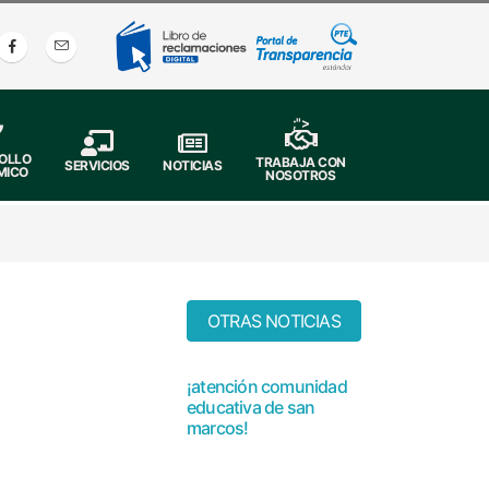
;">
OLLO
TRABAJA CON
SERVICIOS
NOTICIAS
MICO
NOSOTROS
OTRAS NOTICIAS
e la I.E. Integrado
¡atención comunidad
educativa de san
marcos!