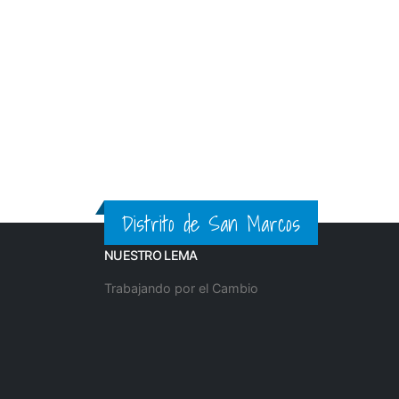
sobre temas clave como los derechos de niñ
de bullying en sus formas: físico, verbal
identificar y combatir el acoso escolar, r
escuelas.
Distrito de San Marcos
NUESTRO LEMA
Trabajando por el Cambio