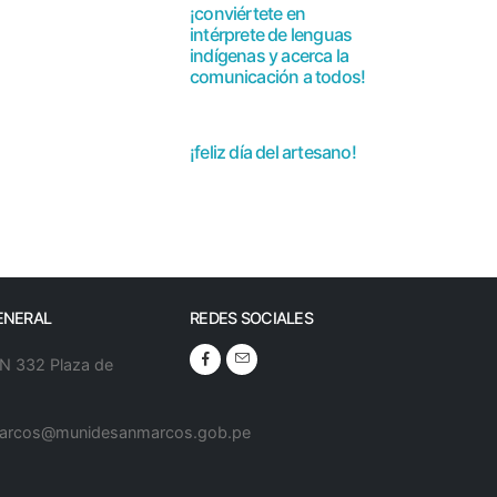
¡conviértete en
l, y la prevención
intérprete de lenguas
indígenas y acerca la
ntación sobre cómo
comunicación a todos!
 respetuoso en las
¡feliz día del artesano!
ENERAL
REDES SOCIALES
 N 332 Plaza de
arcos@munidesanmarcos.gob.pe