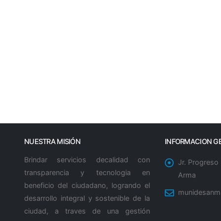
os, niñas y adolescentes, consejos contra el acoso virtua
, sexual, social y ciberbullying. Además, se brindó orie
eforzando la importancia de fomentar un ambiente seguro y
NUESTRA MISIÓN
INFORMACION G
Brindar servicios decalidad con
Jr. Progreso
transparencia y tecnologia en
Arma
beneficio del ciudadano, logrando el
munidesanm
desarrollo integral y sostenible de la
ciudad, a traves de una gestión