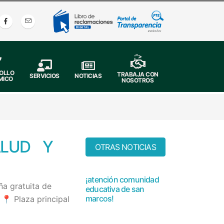
;">
OLLO
TRABAJA CON
SERVICIOS
NOTICIAS
MICO
NOSOTROS
ALUD Y
OTRAS NOTICIAS
¡atención comunidad
ña gratuita de
educativa de san
marcos!
 📍 Plaza principal