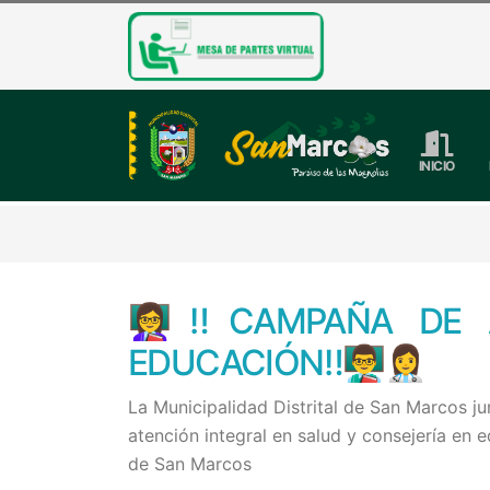
INICIO
👩‍🏫‼️CAMPAÑA DE
EDUCACIÓN‼️👨‍🏫👩‍⚕
La Municipalidad Distrital de San Marcos j
atención integral en salud y consejería en 
de San Marcos