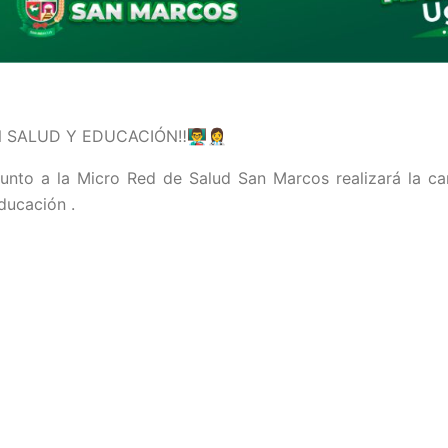
SALUD Y EDUCACIÓN‼️👨‍🏫👩‍⚕
junto a la Micro Red de Salud San Marcos realizará la c
educación .