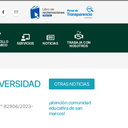
;">
OLLO
TRABAJA CON
SERVICIOS
NOTICIAS
MICO
NOSOTROS
VERSIDAD
OTRAS NOTICIAS
¡atención comunidad
 N° 82906/2023-
educativa de san
marcos!