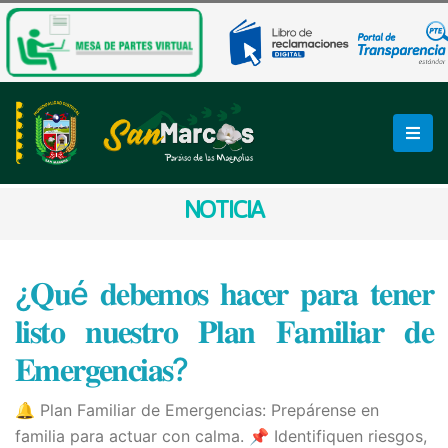
NOTICIA
¿𝐐𝐮é 𝐝𝐞𝐛𝐞𝐦𝐨𝐬 𝐡𝐚𝐜𝐞𝐫 𝐩𝐚𝐫𝐚 𝐭𝐞𝐧𝐞𝐫
𝐥𝐢𝐬𝐭𝐨 𝐧𝐮𝐞𝐬𝐭𝐫𝐨 𝐏𝐥𝐚𝐧 𝐅𝐚𝐦𝐢𝐥𝐢𝐚𝐫 𝐝𝐞
𝐄𝐦𝐞𝐫𝐠𝐞𝐧𝐜𝐢𝐚𝐬?
🔔 Plan Familiar de Emergencias: Prepárense en
familia para actuar con calma. 📌 Identifiquen riesgos,